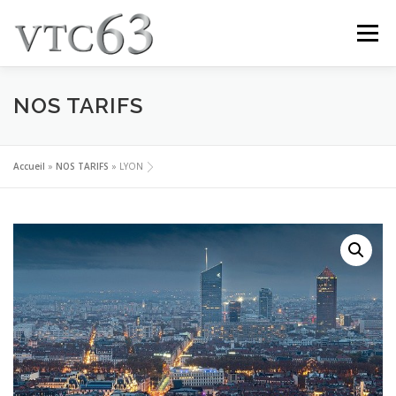
Menu
NOS TARIFS
ACCUEIL
NOS TRAJETS & TARIFS
RESERVEZ VOTRE VTC
NOS VÉHICULES
Accueil
»
NOS TARIFS
»
LYON
CONTACT