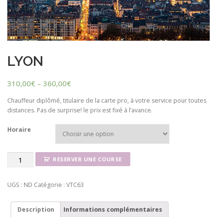
LYON
310,00
€
–
360,00
€
Chauffeur diplômé, titulaire de la carte pro, à votre service pour toutes
distances. Pas de surprise! le prix est fixé à l’avance.
Horaire
RESERVER UNE COURSE
UGS :
ND
Catégorie :
VTC63
Description
Informations complémentaires